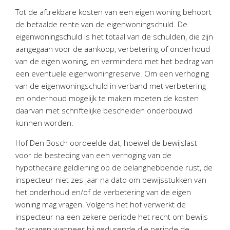
Personeel & Organisatie
Tot de aftrekbare kosten van een eigen woning behoort
Bedrijfseconomisch advies
de betaalde rente van de eigenwoningschuld. De
eigenwoningschuld is het totaal van de schulden, die zijn
Belastingadvies Purmerend
aangegaan voor de aankoop, verbetering of onderhoud
Online boekhouden
van de eigen woning, en verminderd met het bedrag van
een eventuele eigenwoningreserve. Om een verhoging
Nieuws
&
informatie
van de eigenwoningschuld in verband met verbetering
en onderhoud mogelijk te maken moeten de kosten
Nieuwsbrief
daarvan met schriftelijke bescheiden onderbouwd
Nieuwsoverzicht
kunnen worden.
Handige links
Hof Den Bosch oordeelde dat, hoewel de bewijslast
Downloads
voor de besteding van een verhoging van de
hypothecaire geldlening op de belanghebbende rust, de
Contact
inspecteur niet zes jaar na dato om bewijsstukken van
het onderhoud en/of de verbetering van de eigen
woning mag vragen. Volgens het hof verwerkt de
Avanti
Online
inspecteur na een zekere periode het recht om bewijs
ter vragen wanneer hij gedurende die periode de