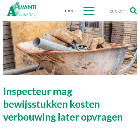
menu
zoeken
Zoeken
naar:
Organisatie
Onze medewerkers
NOAB gecertificeerd
Algemene verordening
gegevensbescherming
Sponsoring
Vacatures
Inspecteur mag
Onze
diensten
bewijsstukken kosten
verbouwing later opvragen
Financiele Administratie
Startersbegeleiding
Tijdelijk financieel personeel