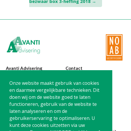
bezwaar box 3-heffing 2018
→
navigation
Avanti Advisering
Contact
Poelstraat 4
T:
0299-420870
Onze website maakt gebruik van cookies
1441 RR Purmerend
@:
info@avanti-
en daarmee vergelijkbare technieken. Dit
advisering.nl
doen wij om de website goed te laten
KvK: 77955722
functioneren, gebruik van de website te
BTW: NL861212733B01
laten analyseren en om de
gebruikerservaring te optimaliseren. U
kunt deze cookies uitzetten via uw