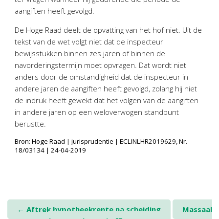
Twinfield – Boekhouden
aangiften heeft gevolgd.
BaseCone – Facturen
De Hoge Raad deelt de opvatting van het hof niet. Uit de
Visionplanner – Rapportage
tekst van de wet volgt niet dat de inspecteur
Klantenportaal – Online dossiers
bewijsstukken binnen zes jaren of binnen de
Online Salaris – Salarissen
navorderingstermijn moet opvragen. Dat wordt niet
anders door de omstandigheid dat de inspecteur in
Nextens-Accorderen aangiften
andere jaren de aangiften heeft gevolgd, zolang hij niet
de indruk heeft gewekt dat het volgen van de aangiften
in andere jaren op een weloverwogen standpunt
berustte.
Bron: Hoge Raad | jurisprudentie | ECLINLHR2019629, Nr.
18/03134 | 24-04-2019
Post
←
Aftrek hypotheekrente na scheiding
Massaal