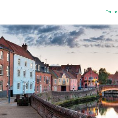
Contac
ten
Nieuws
&
informatie
inistratie
Nieuwsbrief
eiding
Nieuwsoverzicht
cieel personeel
Handige links
rganisatie
Downloads
misch advies
ies Purmerend
houden