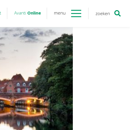
t
Avanti
Online
menu
zoeken
Contact
Avanti
Online
Twinfield – Boekhouden
BaseCone – Facturen
Visionplanner – Rapportage
Klantenportaal – Online dossiers
Online Salaris – Salarissen
Nextens-Accorderen aangiften