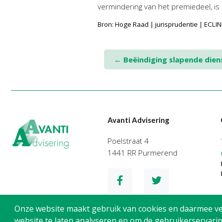
vermindering van het premiedeel, is
Bron: Hoge Raad | jurisprudentie | ECL
Post
←
Beëindiging slapende die
navigation
Avanti Advisering
Poelstraat 4
1441 RR Purmerend
Onze website maakt gebruik van cookies en daarmee verg
website te laten analyseren en om de gebruikerservarin