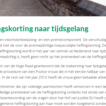
gskorting naar tijdsgelang
een inkomstenbelasting- en een premiecomponent. De verschuldi
met de voor de premieplichtige toepasselijke heffingskorting. De p
fingskorting wordt in het jaar van vertrek uit Nederland naar tij
ieplichtig is, heeft geen recht op het premiedeel van de heffingsk
gen van de Hoge Raad geantwoord dat de toekenning naar tijdsgelan
de procedure van een Poolse vrouw die in het eerste halfjaar v
n. In de rest van het jaar 2013 heeft de vrouw geen betaalde arbei
knemer die zijn volledige jaarinkomen heeft verworven in een lan
edige premiedeel van de heffingskorting ondanks het einde van d
 Na beantwoording van de vragen door het Hof van Justitie EU heef
 algemene heffingskorting aan haar moet worden toegekend zonder