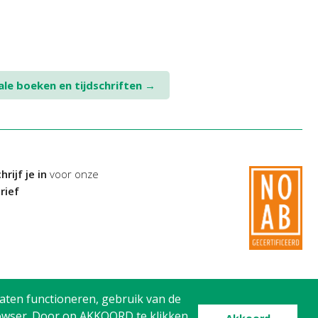
ale boeken en tijdschriften
→
hrijf je in
voor onze
rief
aten functioneren, gebruik van de
browser. Door op AKKOORD te klikken