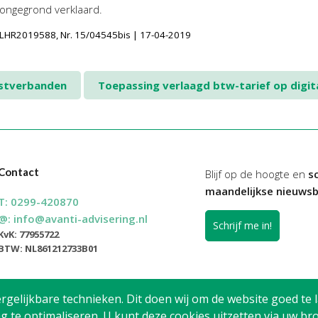
 ongegrond verklaard.
INLHR2019588, Nr. 15/04545bis | 17-04-2019
nstverbanden
Toepassing verlaagd btw-tarief op digit
Contact
Blijf op de hoogte en
sc
maandelijkse nieuwsb
T:
0299-420870
@:
info@avanti-advisering.nl
Schrijf me in!
KvK: 77955722
BTW: NL861212733B01
elijkbare technieken. Dit doen wij om de website goed te l
g te optimaliseren. U kunt deze cookies uitzetten via uw 