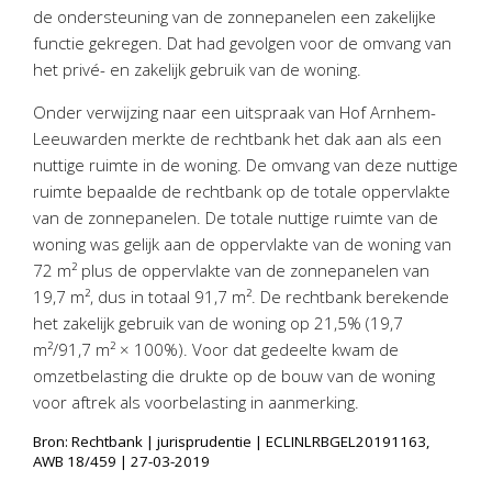
Twinfield – Boekhouden
de ondersteuning van de zonnepanelen een zakelijke
functie gekregen. Dat had gevolgen voor de omvang van
BaseCone – Facturen
het privé- en zakelijk gebruik van de woning.
Visionplanner – Rapportage
Klantenportaal – Online dossiers
Onder verwijzing naar een uitspraak van Hof Arnhem-
Leeuwarden merkte de rechtbank het dak aan als een
Online Salaris – Salarissen
nuttige ruimte in de woning. De omvang van deze nuttige
Nextens-Accorderen aangiften
ruimte bepaalde de rechtbank op de totale oppervlakte
van de zonnepanelen. De totale nuttige ruimte van de
woning was gelijk aan de oppervlakte van de woning van
72 m² plus de oppervlakte van de zonnepanelen van
19,7 m², dus in totaal 91,7 m². De rechtbank berekende
het zakelijk gebruik van de woning op 21,5% (19,7
m²/91,7 m² × 100%). Voor dat gedeelte kwam de
omzetbelasting die drukte op de bouw van de woning
voor aftrek als voorbelasting in aanmerking.
Bron: Rechtbank | jurisprudentie | ECLINLRBGEL20191163,
AWB 18/459 | 27-03-2019