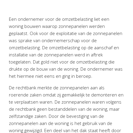
Personeel & Organisatie
Bedrijfseconomisch advies
Een ondernemer voor de omzetbelasting liet een
Belastingadvies Purmerend
woning bouwen waarop zonnepanelen werden
Online boekhouden
geplaatst. Ook voor de exploitatie van de zonnepanelen
was sprake van ondernemerschap voor de
Nieuws
&
informatie
omzetbelasting. De omzetbelasting op de aanschaf en
installatie van de zonnepanelen werd in aftrek
Nieuwsbrief
toegelaten. Dat gold niet voor de omzetbelasting die
Nieuwsoverzicht
drukte op de bouw van de woning. De ondernemer was
het hiermee niet eens en ging in beroep.
Handige links
Downloads
De rechtbank merkte de zonnepanelen aan als
roerende zaken omdat zij gemakkelijk te demonteren en
Contact
te verplaatsen waren. De zonnepanelen waren volgens
de rechtbank geen bestanddelen van de woning, maar
zelfstandige zaken. Door de bevestiging van de
Avanti
Online
zonnepanelen aan de woning is het gebruik van de
woning gewijzigd. Een deel van het dak staat heeft door