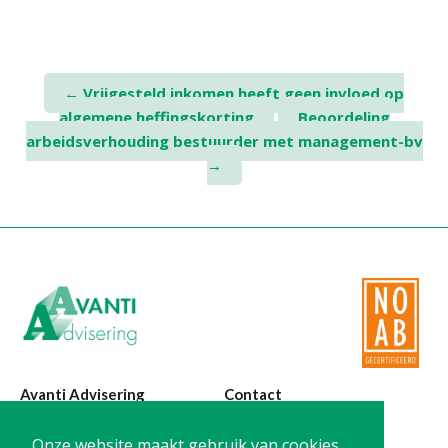
Post
←
Vrijgesteld inkomen heeft geen invloed op
algemene heffingskorting
Beoordeling
navigation
arbeidsverhouding bestuurder met management-bv
→
Avanti Advisering
Contact
Poelstraat 4
T:
0299-420870
Onze website maakt gebruik van cookies