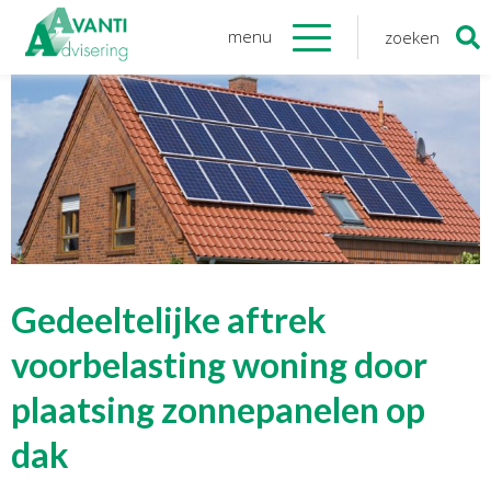
menu
zoeken
Zoeken
naar:
Organisatie
Onze medewerkers
NOAB gecertificeerd
Algemene verordening
gegevensbescherming
Sponsoring
Vacatures
Gedeeltelijke aftrek
Onze
diensten
voorbelasting woning door
plaatsing zonnepanelen op
Financiele Administratie
Startersbegeleiding
dak
Tijdelijk financieel personeel