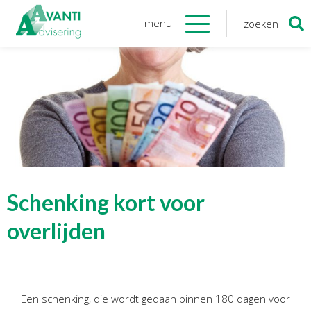
menu
zoeken
Zoeken
naar:
Organisatie
Onze medewerkers
NOAB gecertificeerd
Algemene verordening
gegevensbescherming
Sponsoring
Vacatures
Schenking kort voor
Onze
diensten
overlijden
Financiele Administratie
Startersbegeleiding
Een schenking, die wordt gedaan binnen 180 dagen voor
Tijdelijk financieel personeel