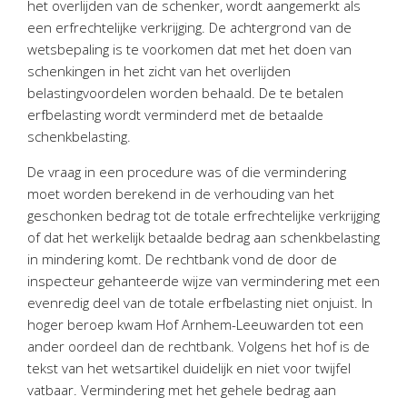
het overlijden van de schenker, wordt aangemerkt als
Personeel & Organisatie
een erfrechtelijke verkrijging. De achtergrond van de
Bedrijfseconomisch advies
wetsbepaling is te voorkomen dat met het doen van
Belastingadvies Purmerend
schenkingen in het zicht van het overlijden
belastingvoordelen worden behaald. De te betalen
Online boekhouden
erfbelasting wordt verminderd met de betaalde
schenkbelasting.
Nieuws
&
informatie
De vraag in een procedure was of die vermindering
Nieuwsbrief
moet worden berekend in de verhouding van het
Nieuwsoverzicht
geschonken bedrag tot de totale erfrechtelijke verkrijging
of dat het werkelijk betaalde bedrag aan schenkbelasting
Handige links
in mindering komt. De rechtbank vond de door de
Downloads
inspecteur gehanteerde wijze van vermindering met een
evenredig deel van de totale erfbelasting niet onjuist. In
Contact
hoger beroep kwam Hof Arnhem-Leeuwarden tot een
ander oordeel dan de rechtbank. Volgens het hof is de
tekst van het wetsartikel duidelijk en niet voor twijfel
Avanti
Online
vatbaar. Vermindering met het gehele bedrag aan