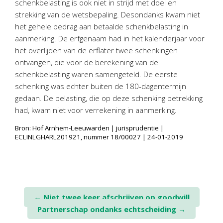
schenkbelasting is ook niet in strijd met doel en
Twinfield – Boekhouden
strekking van de wetsbepaling. Desondanks kwam niet
BaseCone – Facturen
het gehele bedrag aan betaalde schenkbelasting in
Visionplanner – Rapportage
aanmerking. De erfgenaam had in het kalenderjaar voor
het overlijden van de erflater twee schenkingen
Klantenportaal – Online dossiers
ontvangen, die voor de berekening van de
Online Salaris – Salarissen
schenkbelasting waren samengeteld. De eerste
Nextens-Accorderen aangiften
schenking was echter buiten de 180-dagentermijn
gedaan. De belasting, die op deze schenking betrekking
had, kwam niet voor verrekening in aanmerking.
Bron: Hof Arnhem-Leeuwarden | jurisprudentie |
ECLINLGHARL201921, nummer 18/00027 | 24-01-2019
Post
←
Niet twee keer afschrijven op goodwill
Partnerschap ondanks echtscheiding
→
navigation