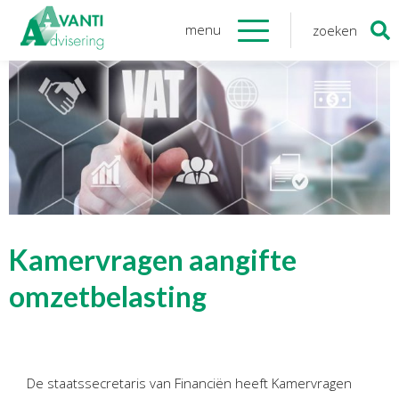
menu
zoeken
Zoeken
naar:
Organisatie
Onze medewerkers
NOAB gecertificeerd
Algemene verordening
gegevensbescherming
Sponsoring
Vacatures
Kamervragen aangifte
Onze
diensten
omzetbelasting
Financiele Administratie
Startersbegeleiding
De staatssecretaris van Financiën heeft Kamervragen
Tijdelijk financieel personeel