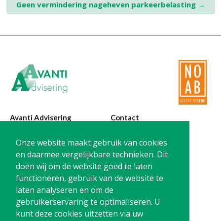
Geen vermindering nageheven parkeerbelasting
→
navigation
Avanti Advisering
Contact
Poelstraat 4
T:
0299-420870
Onze website maakt gebruik van cookies
1441 RR Purmerend
@:
info@avanti-
en daarmee vergelijkbare technieken. Dit
advisering.nl
doen wij om de website goed te laten
KvK: 77955722
functioneren, gebruik van de website te
BTW: NL861212733B01
laten analyseren en om de
gebruikerservaring te optimaliseren. U
kunt deze cookies uitzetten via uw