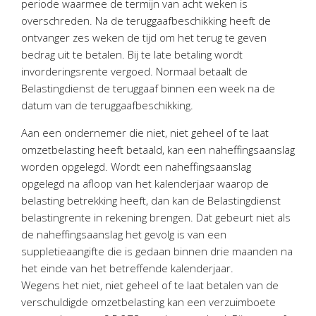
periode waarmee de termijn van acht weken is
Twinfield – Boekhouden
overschreden. Na de teruggaafbeschikking heeft de
BaseCone – Facturen
ontvanger zes weken de tijd om het terug te geven
Visionplanner – Rapportage
bedrag uit te betalen. Bij te late betaling wordt
invorderingsrente vergoed. Normaal betaalt de
Klantenportaal – Online dossiers
Belastingdienst de teruggaaf binnen een week na de
Online Salaris – Salarissen
datum van de teruggaafbeschikking.
Nextens-Accorderen aangiften
Aan een ondernemer die niet, niet geheel of te laat
omzetbelasting heeft betaald, kan een naheffingsaanslag
worden opgelegd. Wordt een naheffingsaanslag
opgelegd na afloop van het kalenderjaar waarop de
belasting betrekking heeft, dan kan de Belastingdienst
belastingrente in rekening brengen. Dat gebeurt niet als
de naheffingsaanslag het gevolg is van een
suppletieaangifte die is gedaan binnen drie maanden na
het einde van het betreffende kalenderjaar.
Wegens het niet, niet geheel of te laat betalen van de
verschuldigde omzetbelasting kan een verzuimboete