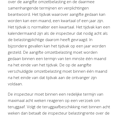
over de aangifte omzetbelasting en de daarmee
Personeel & Organisatie
samenhangende termijnen en verplichtingen
Bedrijfseconomisch advies
beantwoord. Het tijdvak waarover aangifte gedaan kan
Belastingadvies Purmerend
worden kan een maand, een kwartaal of een jaar zijn.
Het tijdvak is normaliter een kwartaal. Het tijdvak kan een
Online boekhouden
kalendermaand zijn als de inspecteur dat nodig acht als
de belastingplichtige daarom heeft gevraagd. In
Nieuws
&
informatie
bijzondere gevallen kan het tijdvak op een jaar worden
gesteld. De aangifte omzetbelasting moet worden
Nieuwsbrief
gedaan binnen een termijn van ten minste één maand
Nieuwsoverzicht
na het einde van het tijdvak. De op de aangifte
Handige links
verschuldigde omzetbelasting moet binnen één maand
Downloads
na het einde van dat tijdvak aan de ontvanger zijn
voldaan.
Contact
De inspecteur moet binnen een redelijke termijn van
maximaal acht weken reageren op een verzoek om
teruggaaf. Volgt de teruggaafbeschikking niet binnen acht
Avanti
Online
weken dan betaalt de inspecteur belastingrente over de