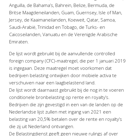
Personeel & Organisatie
Anguilla, de Bahama’s, Bahrein, Belize, Bermuda, de
Britse Maagdeneilanden, Guam, Guernsey, Isle of Man,
Bedrijfseconomisch advies
Jersey, de Kaaimaneilanden, Koeweit, Qatar, Samoa,
Belastingadvies Purmerend
Saudi-Arabië, Trinidad en Tobago, de Turks- en
Online boekhouden
Caicoseilanden, Vanuatu en de Verenigde Arabische
Emiraten.
Nieuws
&
informatie
De lijst wordt gebruikt bij de aanvullende controlled
foreign company (CFC)-maatregel, die per 1 januari 2019
Nieuwsbrief
is ingegaan. Deze maatregel moet voorkomen dat
Nieuwsoverzicht
bedrijven belasting ontwijken door mobiele activa te
Handige links
verschuiven naar een laagbelastend land.
Downloads
De lijst wordt daarnaast gebruikt bij de nog in te voeren
conditionele bronbelasting op rente en royalty’s.
Contact
Bedrijven die zijn gevestigd in een van de landen op de
Nederlandse lijst zullen met ingang van 2021 een
belasting van 20,5% betalen over de rente en royalty’s
Avanti
Online
die zij uit Nederland ontvangen.
De Belastingdienst geeft geen nieuwe rulings af over