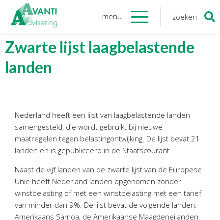
menu
zoeken
Zoeken
naar:
Organisatie
Zwarte lijst laagbelastende
landen
Onze medewerkers
NOAB gecertificeerd
Algemene verordening
gegevensbescherming
Nederland heeft een lijst van laagbelastende landen
Sponsoring
samengesteld, die wordt gebruikt bij nieuwe
Vacatures
maatregelen tegen belastingontwijking. De lijst bevat 21
landen en is gepubliceerd in de Staatscourant.
Onze
diensten
Naast de vijf landen van de zwarte lijst van de Europese
Unie heeft Nederland landen opgenomen zonder
Financiele Administratie
winstbelasting of met een winstbelasting met een tarief
Startersbegeleiding
van minder dan 9%. De lijst bevat de volgende landen:
Tijdelijk financieel personeel
Amerikaans Samoa, de Amerikaanse Maagdeneilanden,