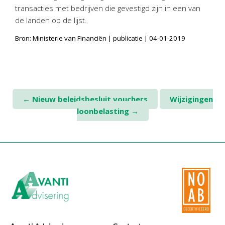
Twinfield – Boekhouden
transacties met bedrijven die gevestigd zijn in een van
de landen op de lijst.
BaseCone – Facturen
Visionplanner – Rapportage
Bron: Ministerie van Financiën | publicatie | 04-01-2019
Klantenportaal – Online dossiers
Online Salaris – Salarissen
Nextens-Accorderen aangiften
Post
←
Nieuw beleidsbesluit vouchers
Wijzigingen
loonbelasting
→
navigation