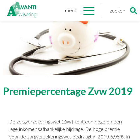
menu
zoeken
Zoeken
naar:
Organisatie
Onze medewerkers
NOAB gecertificeerd
Algemene verordening
gegevensbescherming
Sponsoring
Vacatures
Premiepercentage Zvw 2019
Onze
diensten
Financiele Administratie
De zorgverzekeringswet (Zvw) kent een hoge en een
Startersbegeleiding
lage inkomensafhankelijke bijdrage. De hoge premie
Tijdelijk financieel personeel
voor de zorgverzekeringswet bedraagt in 2019 6,95%. In