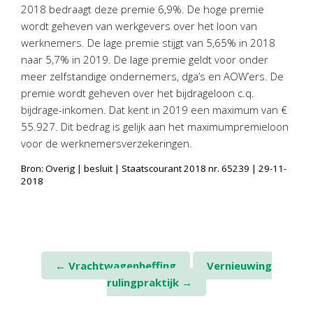
Personeel & Organisatie
2018 bedraagt deze premie 6,9%. De hoge premie
wordt geheven van werkgevers over het loon van
Bedrijfseconomisch advies
werknemers. De lage premie stijgt van 5,65% in 2018
Belastingadvies Purmerend
naar 5,7% in 2019. De lage premie geldt voor onder
Online boekhouden
meer zelfstandige ondernemers, dga’s en AOW’ers. De
premie wordt geheven over het bijdrageloon c.q.
Nieuws
&
informatie
bijdrage-inkomen. Dat kent in 2019 een maximum van €
55.927. Dit bedrag is gelijk aan het maximumpremieloon
Nieuwsbrief
voor de werknemersverzekeringen.
Nieuwsoverzicht
Bron: Overig | besluit | Staatscourant 2018 nr. 65239 | 29-11-
2018
Handige links
Downloads
Contact
Post
←
Vrachtwagenheffing
Vernieuwing
rulingpraktijk
→
Avanti
Online
navigation