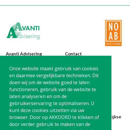
Twinfield – Boekhouden
BaseCone – Facturen
Visionplanner – Rapportage
Klantenportaal – Online dossiers
Online Salaris – Salarissen
Nextens-Accorderen aangiften
Avanti Advisering
Contact
Poelstraat 4
T:
0299-420870
Onze website maakt gebruik van cookies
1441 RR Purmerend
@:
info@avanti-
en daarmee vergelijkbare technieken. Dit
advisering.nl
doen wij om de website goed te laten
KvK: 77955722
functioneren, gebruik van de website te
BTW: NL861212733B01
laten analyseren en om de
gebruikerservaring te optimaliseren. U
kunt deze cookies uitzetten via uw
Blijf op de hoogte en
schrijf je in
voor onze
maandelijkse
browser. Door op AKKOORD te klikken of
nieuwsbrief
door verder gebruik te maken van de