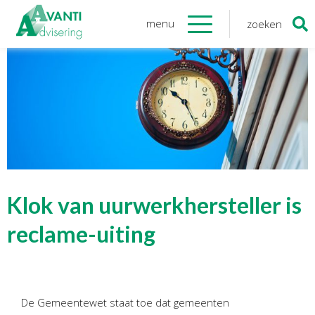
menu
zoeken
Zoeken
naar:
Organisatie
Onze medewerkers
NOAB gecertificeerd
Algemene verordening
gegevensbescherming
Sponsoring
Vacatures
Klok van uurwerkhersteller is
Onze
diensten
reclame-uiting
Financiele Administratie
Startersbegeleiding
De Gemeentewet staat toe dat gemeenten
Tijdelijk financieel personeel