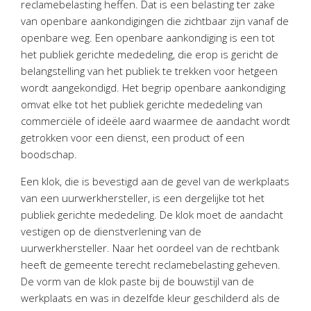
reclamebelasting heffen. Dat is een belasting ter zake
Personeel & Organisatie
van openbare aankondigingen die zichtbaar zijn vanaf de
Bedrijfseconomisch advies
openbare weg. Een openbare aankondiging is een tot
Belastingadvies Purmerend
het publiek gerichte mededeling, die erop is gericht de
belangstelling van het publiek te trekken voor hetgeen
Online boekhouden
wordt aangekondigd. Het begrip openbare aankondiging
omvat elke tot het publiek gerichte mededeling van
Nieuws
&
informatie
commerciële of ideële aard waarmee de aandacht wordt
getrokken voor een dienst, een product of een
Nieuwsbrief
boodschap.
Nieuwsoverzicht
Een klok, die is bevestigd aan de gevel van de werkplaats
Handige links
van een uurwerkhersteller, is een dergelijke tot het
Downloads
publiek gerichte mededeling. De klok moet de aandacht
vestigen op de dienstverlening van de
Contact
uurwerkhersteller. Naar het oordeel van de rechtbank
heeft de gemeente terecht reclamebelasting geheven.
De vorm van de klok paste bij de bouwstijl van de
Avanti
Online
werkplaats en was in dezelfde kleur geschilderd als de