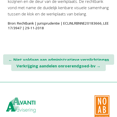
kozijnen en de deur van de werkplaats. De rechtbank
Twinfield – Boekhouden
vond met name de duidelijk kenbare visuele samenhang
BaseCone – Facturen
tussen de klok en de werkplaats van belang.
Visionplanner – Rapportage
Bron: Rechtbank | jurisprudentie | ECLINLRBNNE20183666, LEE
Klantenportaal – Online dossiers
17/3947 | 29-11-2018
Online Salaris – Salarissen
Nextens-Accorderen aangiften
Post
←
Niet voldaan aan administratieve verplichtingen
Verkrijging aandelen onroerendgoed-bv
→
navigation