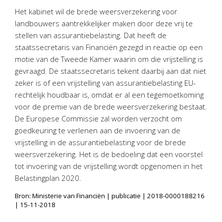
Personeel & Organisatie
Het kabinet wil de brede weersverzekering voor
Bedrijfseconomisch advies
landbouwers aantrekkelijker maken door deze vrij te
stellen van assurantiebelasting. Dat heeft de
Belastingadvies Purmerend
staatssecretaris van Financiën gezegd in reactie op een
Online boekhouden
motie van de Tweede Kamer waarin om die vrijstelling is
gevraagd. De staatssecretaris tekent daarbij aan dat niet
Nieuws
&
informatie
zeker is of een vrijstelling van assurantiebelasting EU-
rechtelijk houdbaar is, omdat er al een tegemoetkoming
Nieuwsbrief
voor de premie van de brede weersverzekering bestaat.
Nieuwsoverzicht
De Europese Commissie zal worden verzocht om
Handige links
goedkeuring te verlenen aan de invoering van de
vrijstelling in de assurantiebelasting voor de brede
Downloads
weersverzekering. Het is de bedoeling dat een voorstel
tot invoering van de vrijstelling wordt opgenomen in het
Contact
Belastingplan 2020.
Bron: Ministerie van Financiën | publicatie | 2018-0000188216
Avanti
Online
| 15-11-2018