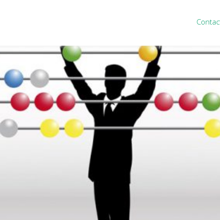
Contac
ten
Nieuws
&
informatie
inistratie
Nieuwsbrief
eiding
Nieuwsoverzicht
cieel personeel
Handige links
rganisatie
Downloads
misch advies
ies Purmerend
houden