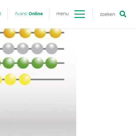
t
Avanti
Online
menu
zoeken
Contact
Avanti
Online
Twinfield – Boekhouden
BaseCone – Facturen
Visionplanner – Rapportage
Klantenportaal – Online dossiers
Online Salaris – Salarissen
Nextens-Accorderen aangiften