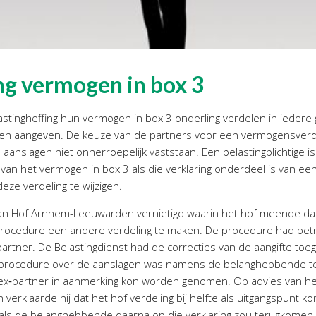
ng vermogen in box 3
stingheffing hun vermogen in box 3 onderling verdelen in iedere 
en aangeven. De keuze van de partners voor een vermogensverdel
aanslagen niet onherroepelijk vaststaan. Een belastingplichtige 
van het vermogen in box 3 als die verklaring onderdeel is van ee
eze verdeling te wijzigen.
an Hof Arnhem-Leeuwarden vernietigd waarin het hof meende dat 
rocedure een andere verdeling te maken. De procedure had bet
partner. De Belastingdienst had de correcties van de aangifte to
de procedure over de aanslagen was namens de belanghebbende ter 
ex‑partner in aanmerking kon worden genomen. Op advies van he
erklaarde hij dat het hof verdeling bij helfte als uitgangspunt k
als de belanghebbende daarna op die verklaring zou terugkomen. D