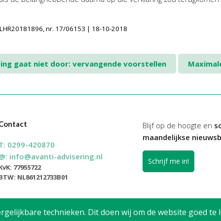
INLHR20181896, nr. 17/06153 | 18-10-2018
ing gaat niet door: vervangende voorstellen
Maximale
Contact
Blijf op de hoogte en
sc
maandelijkse nieuwsb
T:
0299-420870
@:
info@avanti-advisering.nl
Schrijf me in!
KvK: 77955722
BTW: NL861212733B01
elijkbare technieken. Dit doen wij om de website goed te l