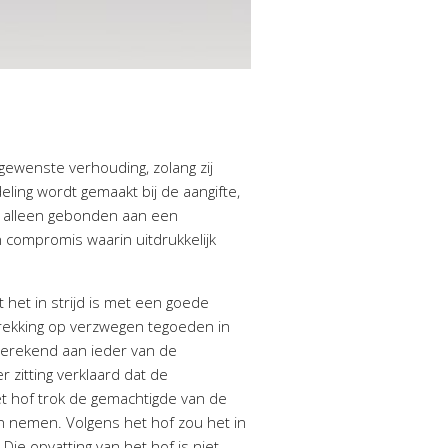
gewenste verhouding, zolang zij
ing wordt gemaakt bij de aangifte,
is alleen gebonden aan een
n compromis waarin uitdrukkelijk
het in strijd is met een goede
rekking op verzwegen tegoeden in
egerekend aan ieder van de
zitting verklaard dat de
t hof trok de gemachtigde van de
on nemen. Volgens het hof zou het in
ie opvatting van het hof is niet