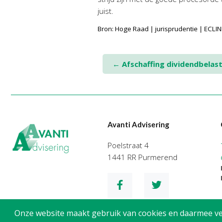
juist.
Bron: Hoge Raad | jurisprudentie | ECL
Post
←
Afschaffing dividendbelast
navigation
Avanti Advisering
Poelstraat 4
1441 RR Purmerend
Onze website maakt gebruik van cookies en daarmee verg