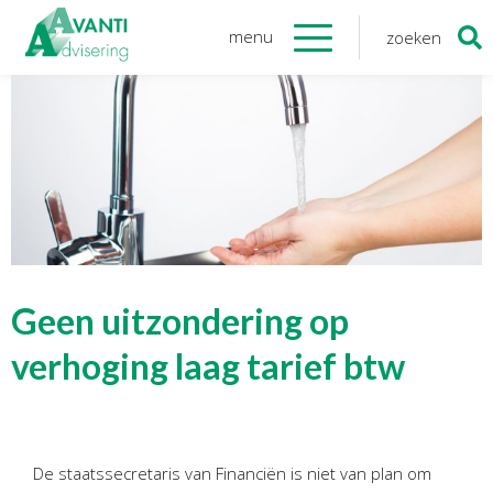
menu
zoeken
Zoeken
naar:
Organisatie
Onze medewerkers
NOAB gecertificeerd
Algemene verordening
gegevensbescherming
Sponsoring
Vacatures
Geen uitzondering op
Onze
diensten
verhoging laag tarief btw
Financiele Administratie
Startersbegeleiding
De staatssecretaris van Financiën is niet van plan om
Tijdelijk financieel personeel