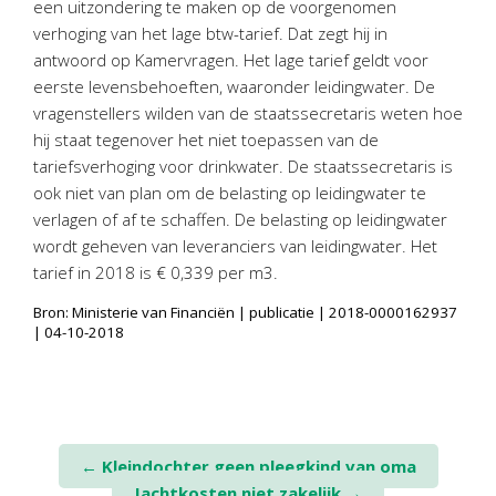
een uitzondering te maken op de voorgenomen
Personeel & Organisatie
verhoging van het lage btw-tarief. Dat zegt hij in
Bedrijfseconomisch advies
antwoord op Kamervragen. Het lage tarief geldt voor
Belastingadvies Purmerend
eerste levensbehoeften, waaronder leidingwater. De
vragenstellers wilden van de staatssecretaris weten hoe
Online boekhouden
hij staat tegenover het niet toepassen van de
tariefsverhoging voor drinkwater. De staatssecretaris is
Nieuws
&
informatie
ook niet van plan om de belasting op leidingwater te
verlagen of af te schaffen. De belasting op leidingwater
Nieuwsbrief
wordt geheven van leveranciers van leidingwater. Het
Nieuwsoverzicht
tarief in 2018 is € 0,339 per m3.
Handige links
Bron: Ministerie van Financiën | publicatie | 2018-0000162937
Downloads
| 04-10-2018
Contact
Avanti
Online
Post
←
Kleindochter geen pleegkind van oma
Jachtkosten niet zakelijk
→