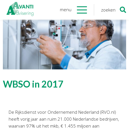
menu
zoeken
Zoeken
naar:
Organisatie
Onze medewerkers
NOAB gecertificeerd
Algemene verordening
gegevensbescherming
Sponsoring
Vacatures
WBSO in 2017
Onze
diensten
Financiele Administratie
De Rijksdienst voor Ondernemend Nederland (RVO.nl)
Startersbegeleiding
heeft vorig jaar aan ruim 21.000 Nederlandse bedrijven,
Tijdelijk financieel personeel
waarvan 97% uit het mkb, € 1.455 miljoen aan