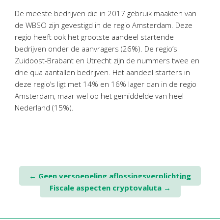
Twinfield – Boekhouden
De meeste bedrijven die in 2017 gebruik maakten van
BaseCone – Facturen
de WBSO zijn gevestigd in de regio Amsterdam. Deze
Visionplanner – Rapportage
regio heeft ook het grootste aandeel startende
bedrijven onder de aanvragers (26%). De regio’s
Klantenportaal – Online dossiers
Zuidoost-Brabant en Utrecht zijn de nummers twee en
Online Salaris – Salarissen
drie qua aantallen bedrijven. Het aandeel starters in
Nextens-Accorderen aangiften
deze regio’s ligt met 14% en 16% lager dan in de regio
Amsterdam, maar wel op het gemiddelde van heel
Nederland (15%).
Post
←
Geen versoepeling aflossingsverplichting
Fiscale aspecten cryptovaluta
→
navigation