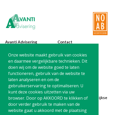
Avanti Advisering
Contact
Poelstraat 4
T:
0299-420870
Onze website maakt gebruik van cookies
1441 RR Purmerend
@:
info@avanti-
en daarmee vergelijkbare technieken. Dit
advisering.nl
doen wij om de website goed te laten
KvK: 77955722
functioneren, gebruik van de website te
BTW: NL861212733B01
laten analyseren en om de
gebruikerservaring te optimaliseren. U
kunt deze cookies uitzetten via uw
Blijf op de hoogte en
schrijf je in
voor onze
maandelijkse
browser. Door op AKKOORD te klikken of
nieuwsbrief
door verder gebruik te maken van de
website gaat u akkoord met de plaatsing
Schrijf me in!