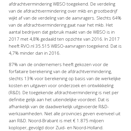
Personeel & Organisatie
afdrachtvermindering WBSO toegekend. De verdeling
van de afdrachtvermindering over mkb en grootbedrijf
Bedrijfseconomisch advies
wijkt af van de verdeling van de aanvragers. Slechts 64%
Belastingadvies Purmerend
van de afdrachtvermindering gaat naar het mkb. Het
Online boekhouden
aantal bedrijven dat gebruik maakt van de WBSO is in
2017 met 4,8% gedaald ten opzichte van 2016. In 2017
Nieuws
&
informatie
heeft RVO.nl 35.515 WBSO-aanvragen toegekend. Dat is
4,7% minder dan in 2016.
Nieuwsbrief
87% van de ondernemers heeft gekozen voor de
Nieuwsoverzicht
forfaitaire berekening van de afdrachtvermindering,
Handige links
slechts 13% voor berekening op basis van de werkelijke
Downloads
kosten en uitgaven voor onderzoek en ontwikkkeling
(R&D). De toegekende afdrachtvermindering is niet per
Contact
definitie gelijk aan het uiteindelijke voordeel. Dat is
afhankelijk van de daadwerkelijk uitgevoerde R&D-
werkzaamheden. Niet alle provincies geven evenveel uit
Avanti
Online
aan R&D. Noord-Brabant is met € 1.875 miljoen
koploper, gevolgd door Zuid- en Noord-Holland.