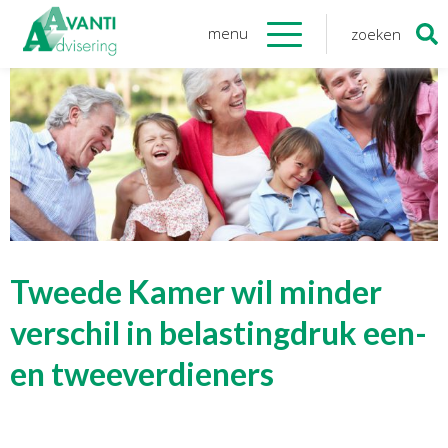
menu
zoeken
Zoeken
naar:
Organisatie
Onze medewerkers
NOAB gecertificeerd
Algemene verordening
gegevensbescherming
Sponsoring
Vacatures
Tweede Kamer wil minder
Onze
diensten
verschil in belastingdruk een-
en tweeverdieners
Financiele Administratie
Startersbegeleiding
Tijdelijk financieel personeel