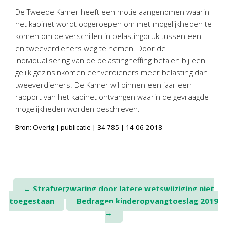
Personeel & Organisatie
De Tweede Kamer heeft een motie aangenomen waarin
Bedrijfseconomisch advies
het kabinet wordt opgeroepen om met mogelijkheden te
komen om de verschillen in belastingdruk tussen een-
Belastingadvies Purmerend
en tweeverdieners weg te nemen. Door de
Online boekhouden
individualisering van de belastingheffing betalen bij een
gelijk gezinsinkomen eenverdieners meer belasting dan
Nieuws
&
informatie
tweeverdieners. De Kamer wil binnen een jaar een
rapport van het kabinet ontvangen waarin de gevraagde
Nieuwsbrief
mogelijkheden worden beschreven.
Nieuwsoverzicht
Bron: Overig | publicatie | 34 785 | 14-06-2018
Handige links
Downloads
Contact
Post
←
Strafverzwaring door latere wetswijziging niet
toegestaan
Bedragen kinderopvangtoeslag 2019
navigation
Avanti
Online
→