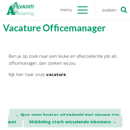
menu
zoeken
Zoeken
naar:
Organisatie
Vacature Officemanager
Onze medewerkers
NOAB gecertificeerd
Algemene verordening
Ben je op zoek naar een leuke en afwisselende job als
gegevensbescherming
officemanager, dan zoeken wij jou.
Sponsoring
Kijk hier naar onze
vacature
.
Vacatures
Onze
diensten
Financiele Administratie
Post
←
Nog geen boetes uitgedeeld met nieuwe zzp-
Startersbegeleiding
wet
Middeling sterk wisselende inkomens
→
navigation
Tijdelijk financieel personeel