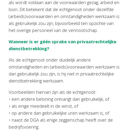
als wordt voldaan aan de voorwaarden gezag, arbeid en
Personeel & Organisatie
loon. Dit betekent dat de echtgenoot onder dezelfde
Bedrijfseconomisch advies
(arbeids)voorwaarden en omstandigheden werkzaam is
Belastingadvies Purmerend
als gebruikelijk zou zijn, bijvoorbeeld ten opzichte van
Online boekhouden
het overige personeel van de vennootschap.
Wanneer is er géén sprake van privaatrechtelijke
Nieuws
&
informatie
dienstbetrekking?
Nieuwsbrief
Als de echtgenoot onder duidelijk andere
omstandigheden en (arbeids)voorwaarden werkzaam is
Nieuwsoverzicht
dan gebruikelijk zou zijn, is hij niet in privaatrechtelijke
Handige links
dienstbetrekking werkzaam.
Downloads
Voorbeelden hiervan zijn als de echtgenoot:
Contact
• een andere beloning ontvangt dan gebruikelijk, of
• als enige meedeelt in de winst, of
• op andere dan gebruikelijke uren werkzaam is, of
Avanti
Online
• naast de DGA als enige zeggenschap heeft over de
bedrijfsvoering.