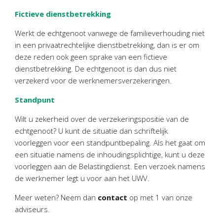
Twinfield – Boekhouden
Fictieve dienstbetrekking
BaseCone – Facturen
Werkt de echtgenoot vanwege de familieverhouding niet
Visionplanner – Rapportage
in een privaatrechtelijke dienstbetrekking, dan is er om
Klantenportaal – Online dossiers
deze reden ook geen sprake van een fictieve
Online Salaris – Salarissen
dienstbetrekking. De echtgenoot is dan dus niet
Nextens-Accorderen aangiften
verzekerd voor de werknemersverzekeringen.
Standpunt
Wilt u zekerheid over de verzekeringspositie van de
echtgenoot? U kunt de situatie dan schriftelijk
voorleggen voor een standpuntbepaling. Als het gaat om
een situatie namens de inhoudingsplichtige, kunt u deze
voorleggen aan de Belastingdienst. Een verzoek namens
de werknemer legt u voor aan het UWV.
Meer weten? Neem dan
contact
op met 1 van onze
adviseurs.