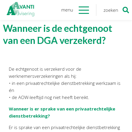
menu
zoeken
Zoeken
naar:
Organisatie
Wanneer is de echtgenoot
van een DGA verzekerd?
Onze medewerkers
NOAB gecertificeerd
Algemene verordening
gegevensbescherming
De echtgenoot is verzekerd voor de
Sponsoring
werknemersverzekeringen als hij:
Vacatures
• in een privaatrechtelijke dienstbetrekking werkzaam is
én
Onze
diensten
• de AOW-leeftijd nog niet heeft bereikt.
Wanneer is er sprake van een privaatrechtelijke
Financiele Administratie
dienstbetrekking?
Startersbegeleiding
Tijdelijk financieel personeel
Er is sprake van een privaatrechtelijke dienstbetrekking