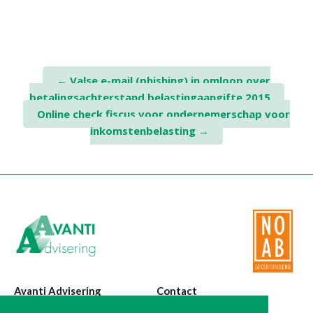
Post
←
Valse e-mail (phishing) in omloop over
betalingsachterstand belastingaangifte 2015
navigation
Online check fiscus voor ondernemerschap voor
inkomstenbelasting
→
Avanti Advisering
Contact